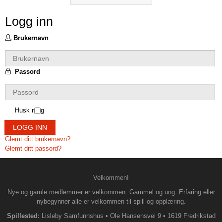
Logg inn
Brukernavn
Passord
Husk meg
LOGG INN
Glemt ditt brukernavn?
Glemt ditt passord?
Velkommen!
Nye og gamle medlemmer er velkommen. Gammel og ung. Erfaring eller
nybegynner alle er velkommen til spill og opplæring.
Spillested:
Lisleby Samfunnshus
•
Ole Hansensvei 9
•
1619 Fredrikstad