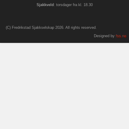
S
jakkveld
: torsdager fra kl. 18.30
(C) Fredrikstad Sjakkselskap 2026. All rights reserved.
Designed by
fss.no