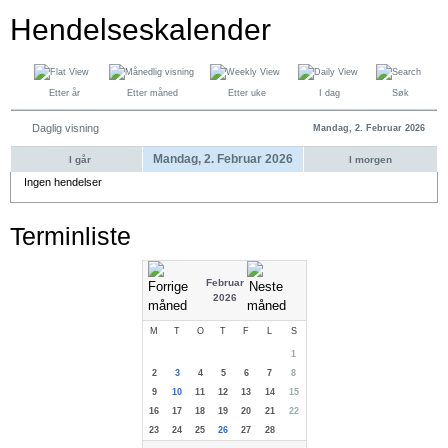
Hendelseskalender
Etter år
Etter måned
Etter uke
I dag
Søk
Daglig visning
Mandag, 2. Februar 2026
Mandag, 2. Februar 2026
I går
I morgen
Ingen hendelser
Terminliste
Februar
2026
M
T
O
T
F
L
S
1
2
3
4
5
6
7
8
9
10
11
12
13
14
15
16
17
18
19
20
21
22
23
24
25
26
27
28