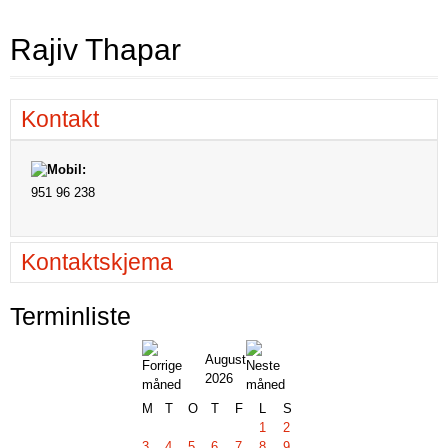
Rajiv Thapar
Kontakt
951 96 238
Kontaktskjema
Terminliste
August
2026
M
T
O
T
F
L
S
1
2
3
4
5
6
7
8
9