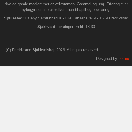
Nye og gamle medlemmer er velkommen. Gammel og ung. Erfaring eller
nybegynner alle er velkommen til spill og opplæring.
Spillested:
Lisleby Samfunnshus
•
Ole Hansensvei 9
•
1619 Fredrikstad
S
jakkveld
: torsdager fra kl. 18.30
(C) Fredrikstad Sjakkselskap 2026. All rights reserved.
Designed by
fss.no