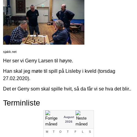
sjakk.net
Her ser vi Gerry Larsen til høyre.
Han skal jeg møte til spill på Lisleby i kveld (torsdag
27.02.2020).
Det er Gerry som skal spille hvit, så da får vi se hva det blir..
Terminliste
August
2026
M
T
O
T
F
L
S