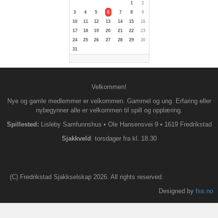
1
2
3
4
5
6
7
8
9
10
11
12
13
14
15
16
17
18
19
20
21
22
23
24
25
26
27
28
29
30
31
Velkommen!
Nye og gamle medlemmer er velkommen. Gammel og ung. Erfaring eller
nybegynner alle er velkommen til spill og opplæring.
Spillested:
Lisleby Samfunnshus
•
Ole Hansensvei 9
•
1619 Fredrikstad
S
jakkveld
: torsdager fra kl. 18.30
(C) Fredrikstad Sjakkselskap 2026. All rights reserved.
Designed by
fss.no