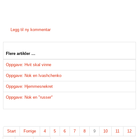
Legg til ny kommentar
Flere artikler …
Oppgave: Hvit skal vinne
Oppgave: Nok en Ivashchenko
Oppgave: Hjemmesnekret
Oppgave: Nok en "russer"
Start
Forrige
4
5
6
7
8
9
10
11
12