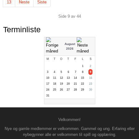
13
Neste
Siste
Side 9 av 44
Terminliste
August
2026
M
T
O
T
F
L
S
1
2
3
4
5
6
7
8
9
10
11
12
13
14
15
16
17
18
19
20
21
22
23
24
25
26
27
28
29
30
31
Velkommen!
Nye og gamle medlemmer er velkommen. Gammel og ung. Erfaring eller
nybegynner alle er velkommen til spill og opplæring.