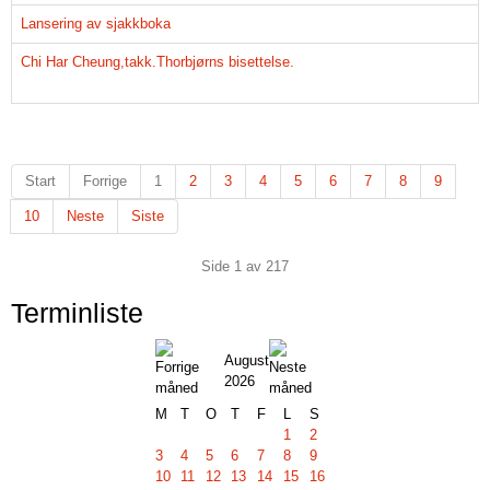
Lansering av sjakkboka
Chi Har Cheung,takk.Thorbjørns bisettelse.
Start
Forrige
1
2
3
4
5
6
7
8
9
10
Neste
Siste
Side 1 av 217
Terminliste
August
2026
M
T
O
T
F
L
S
1
2
3
4
5
6
7
8
9
10
11
12
13
14
15
16