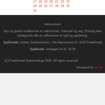
17
18
19
20
21
22
23
24
25
26
27
28
29
30
31
Velkommen!
Nye og gamle medlemmer er velkommen. Gammel og ung. Erfaring eller
nybegynner alle er velkommen til spill og opplæring.
Spillested:
Lisleby Samfunnshus
•
Ole Hansensvei 9
•
1619 Fredrikstad
S
jakkveld
: torsdager fra kl. 18.30
(C) Fredrikstad Sjakkselskap 2026. All rights reserved.
Designed by
fss.no