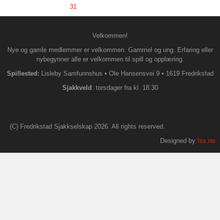
31
Velkommen!
Nye og gamle medlemmer er velkommen. Gammel og ung. Erfaring eller
nybegynner alle er velkommen til spill og opplæring.
Spillested:
Lisleby Samfunnshus
•
Ole Hansensvei 9
•
1619 Fredrikstad
S
jakkveld
: torsdager fra kl. 18.30
(C) Fredrikstad Sjakkselskap 2026. All rights reserved.
Designed by
fss.no