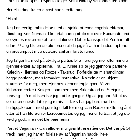
Fra sin utsiktspost i Spania følger Bernt Nordby seniormesterskapet.
Her et utdrag fra en e-post han sendte meg:
"Hola!
Jeg har jevnlig forbindelse med et sjakkspillende engelsk ektepar,
Dinah og Ken Norman. De fortalte meg at de sto over Bucuresti fordi
de syntes reisen virket for utiltalende. Det er kanskje det Per har fått
erfare !? Jeg ble en smule forundret da jeg så at han hadde tapt mot
en presumptivt mye svakere spiller i første runde.
Jeg følger litt med på utvalgte partier, bl.a fordi jeg mer eller mindre
kjenner endel av spillerne. Fra 1. runde spilte jeg gjennom partiene
Kalegin - Hjertnes og Rooze - Taksrud. Forferdelige mishandlinger
begge partiene, men forsåvidt instruktive. Kalegin er en ukjent
størrelse for meg, men Hjertnes kjenner jeg jo godt: Vi var
klubbkamerater i Bergen - sammen med Birkestrand og Steigum,
forøvrig - så mot ham har jeg spilt 5 ganger. Og alt jeg har fått ut av
det er en eneste fattigslig remis... Taks har jeg bare møtt i et
hurtigsjakkparti, med gunstig utfall for meg. Jan Rooze møtte jeg året
etter at han ble Senior-Europamester, og jeg mener fortsatt at jeg sto
veldig godt, men det ble bare remis.
Partiet Vaganian - Carvalho er muligvis litt enestående: Det var på 34
trekk, men jeg har en følelse av at Vaganian hadde hele