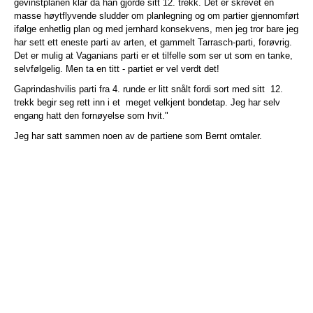
gevinstplanen klar da han gjorde sitt 12. trekk. Det er skrevet en
masse høytflyvende sludder om planlegning og om partier gjennomført
ifølge enhetlig plan og med jernhard konsekvens, men jeg tror bare jeg
har sett ett eneste parti av arten, et gammelt Tarrasch-parti, forøvrig.
Det er mulig at Vaganians parti er et tilfelle som ser ut som en tanke,
selvfølgelig. Men ta en titt - partiet er vel verdt det!
Gaprindashvilis parti fra 4. runde er litt snålt fordi sort med sitt 12.
trekk begir seg rett inn i et meget velkjent bondetap. Jeg har selv
engang hatt den fornøyelse som hvit."
Jeg har satt sammen noen av de partiene som Bernt omtaler.