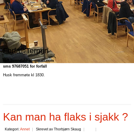
Forfall/Termin
rolf.livendahl-at- gmail.com
sms 97687051 for forfall
Husk fremmøte kl 1830.
Kan man ha flaks i sjakk ?
Kategori:
Annet
Skrevet av Thorbjørn Skaug