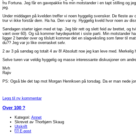
fru Fortuna. Jeg får en gavepakke fra min motstander i en tapt stilling og jeg 
jeg.
Under middagen på kvelden treffer vi noen hyggelig svensker. De fleste a
trur vi ikke forstår dem. Ha ha. Den var ny. Hyggelig kveld hvor noen av dis
Søndagen starter igjen med et tap. Jeg blir rett og slett feid av brettet, og 
vært over 60). Og så kommer høydepunktet i siste parti. Min motstander har 
ligger 2 bønder over og tilslutt kommer det en slagveksling som fører til ma
du?? Jeg var jo like overrasket selv.
2 av 3 på søndag og totalt 4 av 8! Absolutt noe jeg kan leve med. Merkelig 
Selve turen var veldig hyggelig og masse interessante diskusjoner om andre v
Mvh
Rajiv
PS: Også ble det tap mot Morgan Henriksen på torsdag. Da er man nede jord
Legg til ny kommentar
Over 100 ?
Kategori:
Annet
Skrevet av Thorbjørn Skaug
Utskrift
E-post