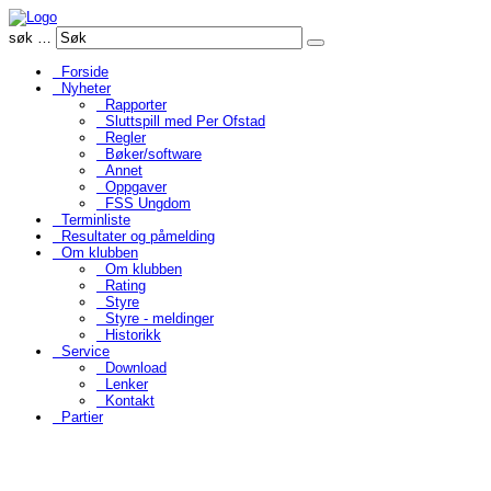
søk …
Forside
Nyheter
Rapporter
Sluttspill med Per Ofstad
Regler
Bøker/software
Annet
Oppgaver
FSS Ungdom
Terminliste
Resultater og påmelding
Om klubben
Om klubben
Rating
Styre
Styre - meldinger
Historikk
Service
Download
Lenker
Kontakt
Partier