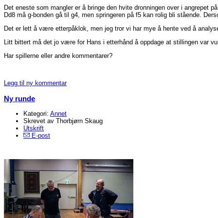
Det eneste som mangler er å bringe den hvite dronningen over i angrepet på k
Dd8 må g-bonden gå til g4, men springeren på f5 kan rolig bli stående. Derso
Det er lett å være etterpåklok, men jeg tror vi har mye å hente ved å analy
Litt bittert må det jo være for Hans i etterhånd å oppdage at stillingen var 
Har spillerne eller andre kommentarer?
Legg til ny kommentar
Ny runde
Kategori:
Annet
Skrevet av Thorbjørn Skaug
Utskrift
E-post