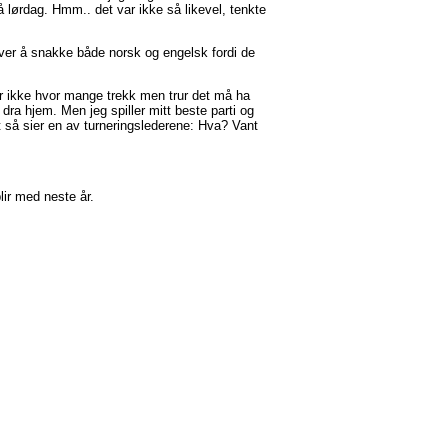
på lørdag. Hmm.. det var ikke så likevel, tenkte
er å snakke både norsk og engelsk fordi de
sker ikke hvor mange trekk men trur det må ha
ra hjem. Men jeg spiller mitt beste parti og
t så sier en av turneringslederene: Hva? Vant
lir med neste år.