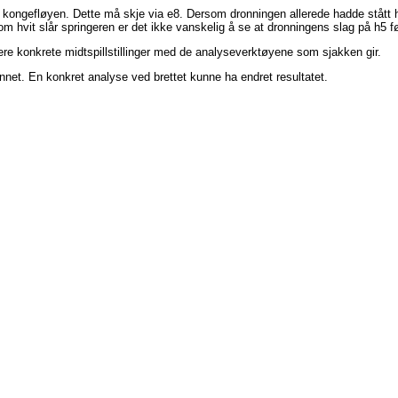
ongefløyen. Dette må skje via e8. Dersom dronningen allerede hadde stått her 
m hvit slår springeren er det ikke vanskelig å se at dronningens slag på h5 før
sere konkrete midtspillstillinger med de analyseverktøyene som sjakken gir.
vunnet. En konkret analyse ved brettet kunne ha endret resultatet.