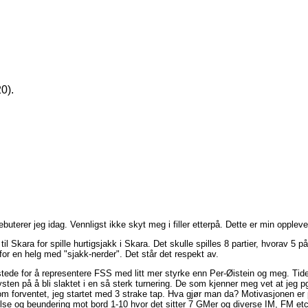
0).
buterer jeg idag. Vennligst ikke skyt meg i filler etterpå. Dette er min opplev
il Skara for spille hurtigsjakk i Skara. Det skulle spilles 8 partier, hvorav 
 for en helg med "sjakk-nerder". Det står det respekt av.
stede for å representere FSS med litt mer styrke enn Per-Øistein og meg. Tiden
ysten på å bli slaktet i en så sterk turnering. De som kjenner meg vet at jeg pg
k som forventet, jeg startet med 3 strake tap. Hva gjør man da? Motivasjonen er 
e og beundering mot bord 1-10 hvor det sitter 7 GMer og diverse IM, FM etc.