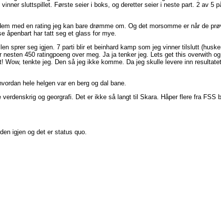
vinner sluttspillet. Første seier i boks, og deretter seier i neste part. 2 av 5 
v dem med en rating jeg kan bare drømme om. Og det morsomme er når de prøv
se åpenbart har tatt seg et glass for mye.
tvilen sprer seg igjen. 7 parti blir et beinhard kamp som jeg vinner tilslutt (hu
nesten 450 ratingpoeng over meg. Ja ja tenker jeg. Lets get this overwith og d
tt! Wow, tenkte jeg. Den så jeg ikke komme. Da jeg skulle levere inn resultate
hvordan hele helgen var en berg og dal bane.
erdenskrig og georgrafi. Det er ikke så langt til Skara. Håper flere fra FSS b
en igjen og det er status quo.