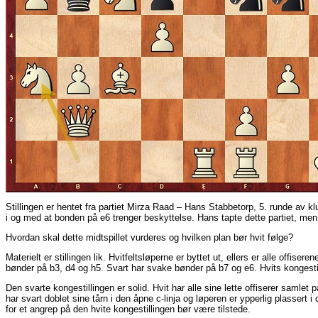
Stillingen er hentet fra partiet Mirza Raad – Hans Stabbetorp, 5. runde av klub
i og med at bonden på e6 trenger beskyttelse. Hans tapte dette partiet, men s
Hvordan skal dette midtspillet vurderes og hvilken plan bør hvit følge?
Materielt er stillingen lik. Hvitfeltsløperne er byttet ut, ellers er alle offi
bønder på b3, d4 og h5. Svart har svake bønder på b7 og e6. Hvits kongestil
Den svarte kongestillingen er solid. Hvit har alle sine lette offiserer samlet
har svart doblet sine tårn i den åpne c-linja og løperen er ypperlig plassert 
for et angrep på den hvite kongestillingen bør være tilstede.