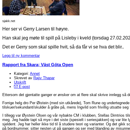
sjakk.net
Her ser vi Gerry Larsen til høyre.
Han skal jeg møte til spill på Lisleby i kveld (torsdag 27.02.202
Det er Gerry som skal spille hvit, så da får vi se hva det blir..
Legg til ny kommentar
Rapport fra Skara; Väst Göta Open
Kategori:
Annet
Skrevet av
Rajiv Thapar
Utskrift
E-post
Ettersom det gjentatte ganger er ønsker om at flere skal skrive innlegg så de
Forrige helg dro Per Øistein (med sin utkårede), Tom Rune og undertegnede t
tilskuer/sekundant/skulder å gråte på, mens Ingvild som frivillig utsatte seg
I tillegg var Øystein Olsen og vår nybakte CM i klubben, Stellas Dimtrios til
meg. Jeg hadde tapt så mye i det siste (spesielt i seriesjakken) og var lite l
sjeldent. Jeg har heller ikke tid til å studere teori og varianter. Og det gik
på bordnummer, sitter nesten ut på gangen og ser med blanding av misunnels