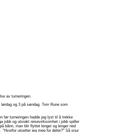
else av turneringen.
5 på lørdag og 3 på søndag. Tom Rune som
 før turneringen hadde jeg lyst til å trekke
a jobb og utsrakt reisevirksomhet i jobb spiller
på bånn, man blir flyttet lenger og lenger ned
 "Hvorfor utsetter jeg meg for dette?" Så snur