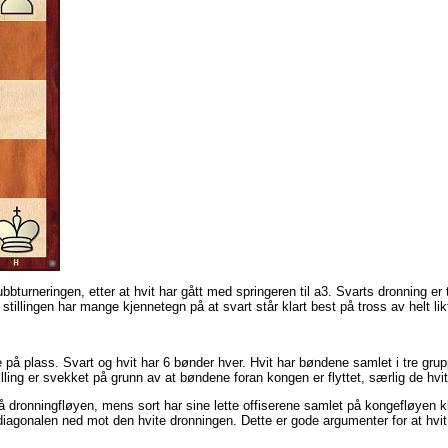
bturneringen, etter at hvit har gått med springeren til a3. Svarts dronning er tr
tillingen har mange kjennetegn på at svart står klart best på tross av helt likt
serene på plass. Svart og hvit har 6 bønder hver. Hvit har bøndene samlet i tre g
ling er svekket på grunn av at bøndene foran kongen er flyttet, særlig de hvi
 på dronningfløyen, mens sort har sine lette offiserene samlet på kongefløyen kl
i diagonalen ned mot den hvite dronningen. Dette er gode argumenter for at hvit