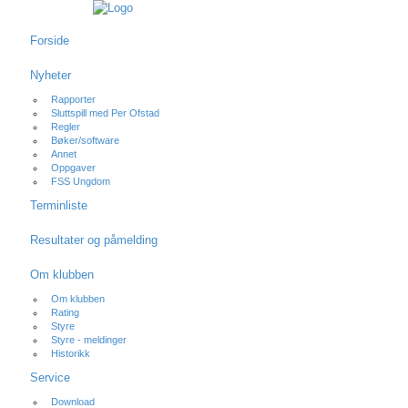
Forside
Nyheter
Rapporter
Sluttspill med Per Ofstad
Regler
Bøker/software
Annet
Oppgaver
FSS Ungdom
Terminliste
Resultater og påmelding
Om klubben
Om klubben
Rating
Styre
Styre - meldinger
Historikk
Service
Download