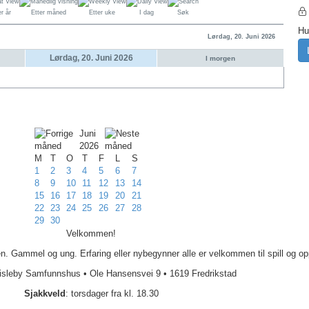
r år
Etter måned
Etter uke
I dag
Søk
Hu
Lørdag, 20. Juni 2026
Lørdag, 20. Juni 2026
I morgen
Juni
2026
M
T
O
T
F
L
S
1
2
3
4
5
6
7
8
9
10
11
12
13
14
15
16
17
18
19
20
21
22
23
24
25
26
27
28
29
30
Velkommen!
Gammel og ung. Erfaring eller nybegynner alle er velkommen til spill og op
isleby Samfunnshus
•
Ole Hansensvei 9
•
1619 Fredrikstad
S
jakkveld
: torsdager fra kl. 18.30