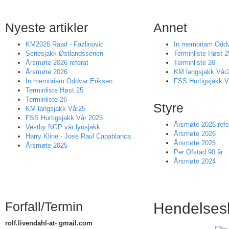
Nyeste artikler
Annet
KM2026 Raad - Fazlinovic
In memoriam Oddv
Seriesjakk Østlandsserien
Terminliste Høst 2
Årsmøte 2026 referat
Terminliste 26
Årsmøte 2026
KM langsjakk Vår
In memoriam Oddvar Eriksen
FSS Hurtigsjakk V
Terminliste Høst 25
Terminliste 26
Styre
KM langsjakk Vår25
FSS Hurtigsjakk Vår 2025
Årsmøte 2026 refe
Vestby NGP vår lynsjakk
Årsmøte 2026
Harry Kline - Jose Raul Capablanca
Årsmøte 2025
Årsmøte 2025
Per Ofstad 90 år
Årsmøte 2024
Forfall/Termin
Hendelses
rolf.livendahl-at- gmail.com