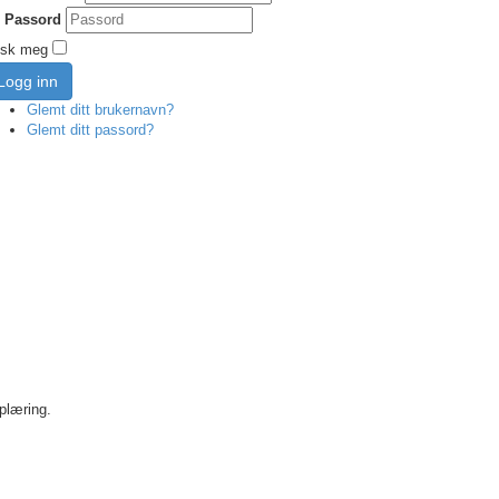
Passord
sk meg
Logg inn
Glemt ditt brukernavn?
Glemt ditt passord?
plæring.