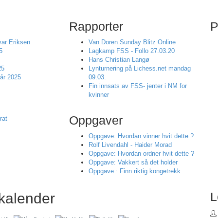
Rapporter
P
ar Eriksen
Van Doren Sunday Blitz Online
5
Lagkamp FSS - Follo 27.03.20
Hans Christian Langø
25
Lynturnering på Lichess.net mandag
år 2025
09.03.
Fin innsats av FSS- jenter i NM for
kvinner
Oppgaver
rat
Oppgave: Hvordan vinner hvit dette ?
Rolf Livendahl - Haider Morad
Oppgave: Hvordan ordner hvit dette ?
Oppgave: Vakkert så det holder
Oppgave : Finn riktig kongetrekk
L
kalender