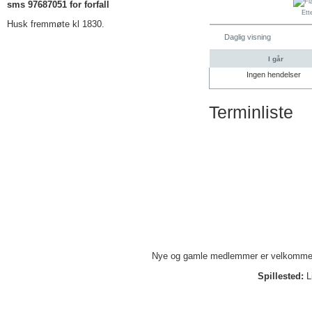
sms 97687051 for forfall
Ette
Husk fremmøte kl 1830.
Daglig visning
I går
Ingen hendelser
Terminliste
Nye og gamle medlemmer er velkommen. 
Spillested:
L