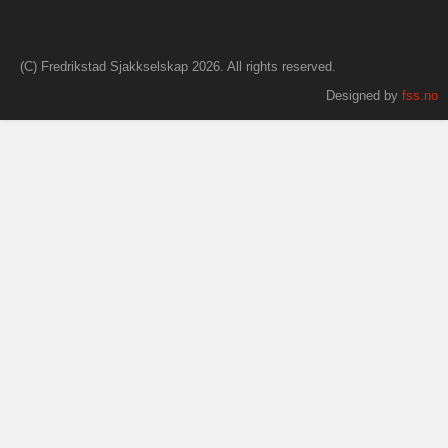
(C) Fredrikstad Sjakkselskap 2026. All rights reserved.
Designed by
fss.no