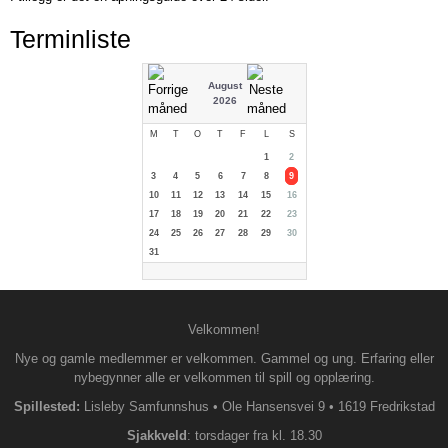
Terminliste
August
2026
M
T
O
T
F
L
S
1
2
3
4
5
6
7
8
9
10
11
12
13
14
15
16
17
18
19
20
21
22
23
24
25
26
27
28
29
30
31
Velkommen!
Nye og gamle medlemmer er velkommen. Gammel og ung. Erfaring eller
nybegynner alle er velkommen til spill og opplæring.
Spillested:
Lisleby Samfunnshus
•
Ole Hansensvei 9
•
1619 Fredrikstad
S
jakkveld
: torsdager fra kl. 18.30