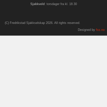
S
jakkveld
: torsdager fra kl. 18.30
(C) Fredrikstad Sjakkselskap 2026. All rights reserved.
Designed by
fss.no