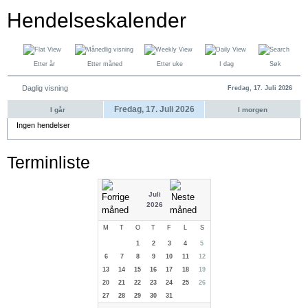
Hendelseskalender
Etter år
Etter måned
Etter uke
I dag
Søk
Daglig visning
Fredag, 17. Juli 2026
Fredag, 17. Juli 2026
I går
I morgen
Ingen hendelser
Terminliste
Juli
2026
M
T
O
T
F
L
S
1
2
3
4
5
6
7
8
9
10
11
12
13
14
15
16
17
18
19
20
21
22
23
24
25
26
27
28
29
30
31