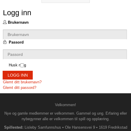
Logg inn
Brukernavn
Passord
Husk meg
LOGG INN
Glemt ditt brukernavn?
Glemt ditt passord?
Velkommen!
Nye og gamle medlemmer er velkommen. Gammel og ung. Erfaring eller
nybegynner alle er velkommen til spill og opplæring.
Spillested:
Lisleby Samfunnshus
•
Ole Hansensvei 9
•
1619 Fredrikstad