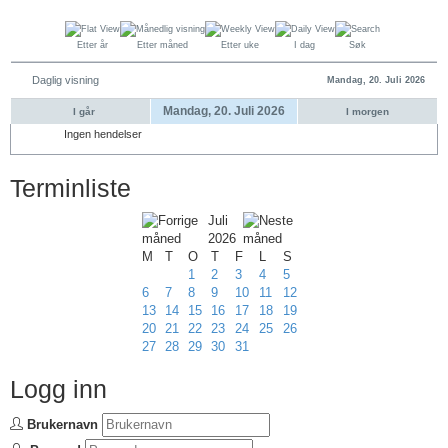
Etter år
Etter måned
Etter uke
I dag
Søk
Daglig visning
Mandag, 20. Juli 2026
Mandag, 20. Juli 2026
I går
I morgen
Ingen hendelser
Terminliste
Juli
2026
M
T
O
T
F
L
S
1
2
3
4
5
6
7
8
9
10
11
12
13
14
15
16
17
18
19
20
21
22
23
24
25
26
27
28
29
30
31
Logg inn
Brukernavn