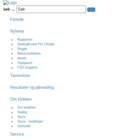
søk …
Forside
Nyheter
Rapporter
Sluttspill med Per Ofstad
Regler
Bøker/software
Annet
Oppgaver
FSS Ungdom
Terminliste
Resultater og påmelding
Om klubben
Om klubben
Rating
Styre
Styre - meldinger
Historikk
Service